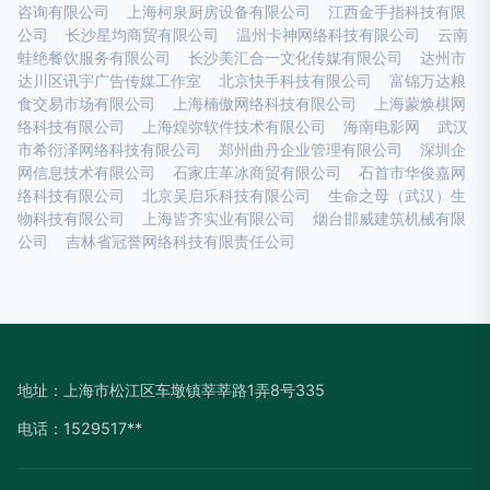
咨询有限公司
上海柯泉厨房设备有限公司
江西金手指科技有限
公司
长沙星均商贸有限公司
温州卡神网络科技有限公司
云南
蛙绝餐饮服务有限公司
长沙美汇合一文化传媒有限公司
达州市
达川区讯宇广告传媒工作室
北京快手科技有限公司
富锦万达粮
食交易市场有限公司
上海楠傲网络科技有限公司
上海蒙焕棋网
络科技有限公司
上海煌弥软件技术有限公司
海南电影网
武汉
市希衍泽网络科技有限公司
郑州曲丹企业管理有限公司
深圳企
网信息技术有限公司
石家庄革冰商贸有限公司
石首市华俊嘉网
络科技有限公司
北京吴启乐科技有限公司
生命之母（武汉）生
物科技有限公司
上海皆齐实业有限公司
烟台邯威建筑机械有限
公司
吉林省冠誉网络科技有限责任公司
地址：上海市松江区车墩镇莘莘路1弄8号335
电话：1529517**