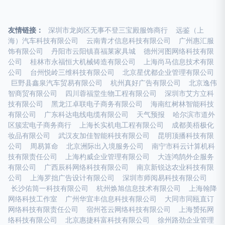
友情链接：
深圳市龙岗区无事不登三宝殿服饰商行
远鉴（上
海）汽车科技有限公司
云南青才信息科技有限公司
广州惠汇服
饰有限公司
丹阳市云阳镇喜福莱家具城
德州河图网络科技有限
公司
桂林市永福恒大机械铸造有限公司
上海尚马信息技术有限
公司
台州悦岭三维科技有限公司
北京星优都企业管理有限公司
巨野县鑫泉汽车贸易有限公司
杭州真好广告有限公司
北京逸伟
智商贸有限公司
四川蓉福堂生物工程有限公司
深圳市艾方立科
技有限公司
黑龙江卓联电子商务有限公司
海南红树林智能科技
有限公司
广东科达电线电缆有限公司
天气预报
哈尔滨市道外
区簇宏电子商务商行
上海长实机电工程有限公司
成都美梧极化
妆品有限公司
武汉友加佳智能科技有限公司
昆明顶播科技有限
公司
周易算命
北京洲际出入境服务公司
南宁市科云计算机科
技有限责任公司
上海杓威企业管理有限公司
大连鸿鹄外企服务
有限公司
广西辰科网络科技有限公司
南京新锐达农业科技有限
公司
上海罗拙广告设计有限公司
深圳市师阅易科技有限公司
长沙佑筒一科技有限公司
杭州焕旭信息技术有限公司
上海翰降
网络科技工作室
广州华宜丰信息科技有限公司
大同市同瓯直订
网络科技有限责任公司
宿州苍云网络科技有限公司
上海赟拓网
络科技有限公司
北京惠捷科富科技有限公司
徐州路劲企业管理